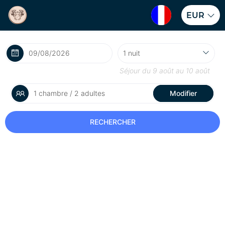
EUR
Séjour du
9 août
au
10 août
1 chambre / 2 adultes
Modifier